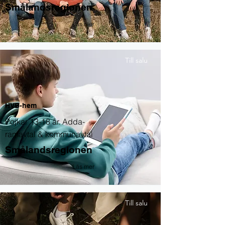
Smålandsregionen
Läs mer
Till salu
HVB-hem
Pojkar 13-18 år. Adda-
ramavtal & kommunavtal
Smålandsregionen
Läs mer
Till salu