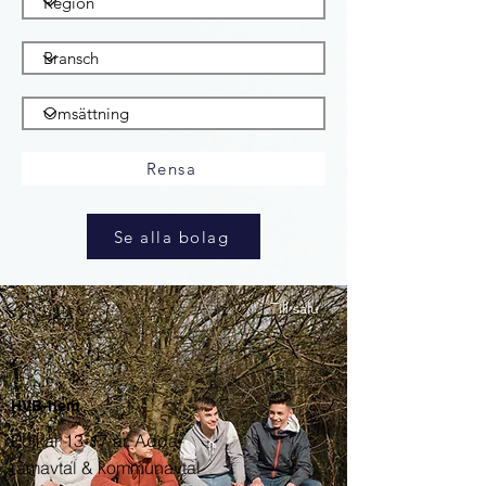
Rensa
Se alla bolag
Till salu
HVB-hem
Pojkar 13-17 år. Adda-
ramavtal & kommunavtal