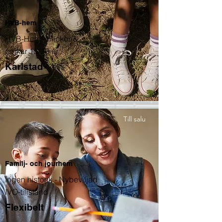
HVB-hem
HVB-Hem - Flickor &
pojkar 15-19 år
Karlstad
Läs mer
Till salu
Familj- och jourhem
Ingen historik - Nybeviljad
IVO-tillstånd
Flexibelt