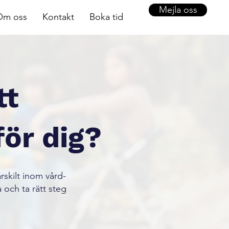
Mejla oss
Om oss
Kontakt
Boka tid
tt
för dig?
ärskilt inom vård-
 och ta rätt steg