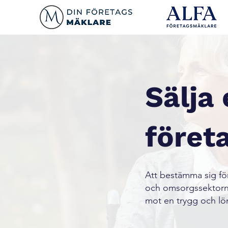
Sälja 
företa
Att bestämma sig för a
och omsorgssektorn. 
mot en trygg och lö