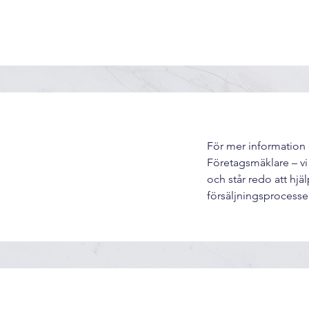
För mer information 
Företagsmäklare – v
och står redo att hj
försäljningsprocesse
025 Alla Rättigheter Förbehållna Enligt Upphovsrättsla