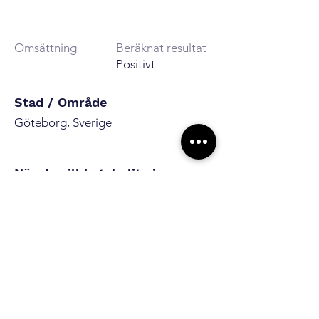
Omsättning
Beräknat resultat
Positivt
Stad / Område
Göteborg, Sverige
När du vill betala lite i
taget - Finansiering via vår
samarbetspartner
När du förvärvar företag genom
Din Företagsmäklare
Vi hjälper dig att förverkliga dina
företagsdrömmar. Genom en
väletablerad och erkänd bank, kan
vi nu erbjuda finansiering